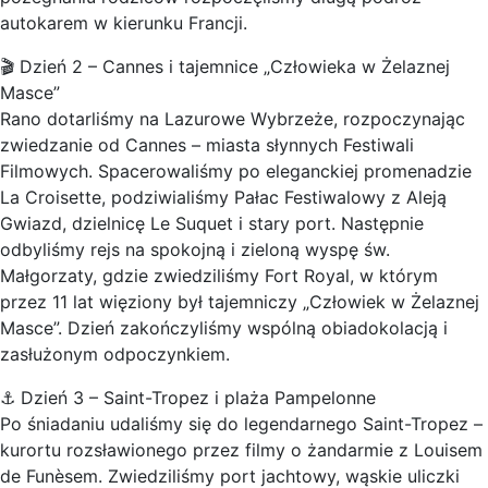
autokarem w kierunku Francji.
🎬 Dzień 2 – Cannes i tajemnice „Człowieka w Żelaznej
Masce”
Rano dotarliśmy na Lazurowe Wybrzeże, rozpoczynając
zwiedzanie od Cannes – miasta słynnych Festiwali
Filmowych. Spacerowaliśmy po eleganckiej promenadzie
La Croisette, podziwialiśmy Pałac Festiwalowy z Aleją
Gwiazd, dzielnicę Le Suquet i stary port. Następnie
odbyliśmy rejs na spokojną i zieloną wyspę św.
Małgorzaty, gdzie zwiedziliśmy Fort Royal, w którym
przez 11 lat więziony był tajemniczy „Człowiek w Żelaznej
Masce”. Dzień zakończyliśmy wspólną obiadokolacją i
zasłużonym odpoczynkiem.
⚓ Dzień 3 – Saint-Tropez i plaża Pampelonne
Po śniadaniu udaliśmy się do legendarnego Saint-Tropez –
kurortu rozsławionego przez filmy o żandarmie z Louisem
de Funèsem. Zwiedziliśmy port jachtowy, wąskie uliczki