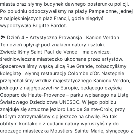
miasta oraz słynny budynek dawnego posterunku policji.
Po południu odpoczywaliśmy na plaży Pampelonne, jednej
z najpiękniejszych plaż Francji, gdzie niegdyś
wypoczywała Brigitte Bardot.
🏞️ Dzień 4 – Artystyczna Prowansja i Kanion Verdon
Ten dzień upłynął pod znakiem natury i sztuki.
Zwiedziliśmy Saint-Paul-de-Vence – malownicze,
średniowieczne miasteczko ukochane przez artystów.
Spacerowaliśmy wąską ulicą Rue Grande, zobaczyliśmy
kolegiatę i słynną restaurację Colombe d’Or. Następnie
przejechaliśmy wzdłuż majestatycznego Kanionu Verdon,
jednego z najgłębszych w Europie, będącego częścią
Géoparc de Haute-Provence – parku wpisanego na Listę
Światowego Dziedzictwa UNESCO. W jego pobliżu
znajduje się sztuczne jezioro Lac de Sainte-Croix, przy
którym zatrzymaliśmy się jeszcze na chwilę. Po tak
obfitym kontakcie z cudami natury wyruszyliśmy do
uroczego miasteczka Moustiers-Sainte-Marie, słynącego z