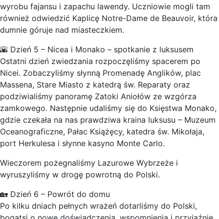
wyrobu fajansu i zapachu lawendy. Uczniowie mogli tam
również odwiedzić Kaplicę Notre-Dame de Beauvoir, która
dumnie góruje nad miasteczkiem.
🌇 Dzień 5 – Nicea i Monako – spotkanie z luksusem
Ostatni dzień zwiedzania rozpoczęliśmy spacerem po
Nicei. Zobaczyliśmy słynną Promenadę Anglików, plac
Massena, Stare Miasto z katedrą św. Reparaty oraz
podziwialiśmy panoramę Zatoki Aniołów ze wzgórza
zamkowego. Następnie udaliśmy się do Księstwa Monako,
gdzie czekała na nas prawdziwa kraina luksusu – Muzeum
Oceanograficzne, Pałac Książęcy, katedra św. Mikołaja,
port Herkulesa i słynne kasyno Monte Carlo.
Wieczorem pożegnaliśmy Lazurowe Wybrzeże i
wyruszyliśmy w drogę powrotną do Polski.
🏡 Dzień 6 – Powrót do domu
Po kilku dniach pełnych wrażeń dotarliśmy do Polski,
bogatsi o nowe doświadczenia, wspomnienia i przyjaźnie.