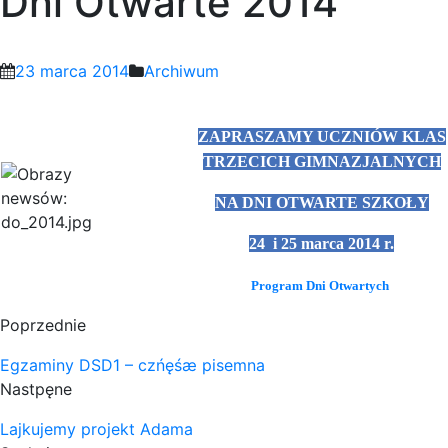
Dni Otwarte 2014
23 marca 2014
Archiwum
ZAPRASZAMY UCZNIÓW KLAS
TRZECICH GIMNAZJALNYCH
NA DNI OTWARTE SZKOŁY
24 i 25 marca 2014 r.
Program Dni Otwartych
Poprzednie
Egzaminy DSD1 – czńęśæ pisemna
Nastpęne
Lajkujemy projekt Adama