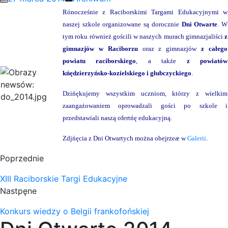
Rónocześnie z Raciborskimi Targami Edukacyjnymi w
naszej szkole organizowane są dorocznie
Dni Otwarte
. W
tym roku również gościli w naszych murach gimnazjaliści
z
gimnazjów w Raciborzu
oraz z gimnazjów
z całego
powiatu raciborskiego
, a także
z powiatów
kńędzierzyńsko-kozielskiego i głubczyckiego
.
Dzińękujemy wszystkim uczniom, którzy z wielkim
zaangażowaniem oprowadzali gości po szkole i
przedstawiali naszą ofertńę edukacyjną.
Zdjńęcia z Dni Otwartych można obejrzeæ w
Galerii
.
Poprzednie
XIII Raciborskie Targi Edukacyjne
Nastpęne
Konkurs wiedzy o Belgii frankofońskiej