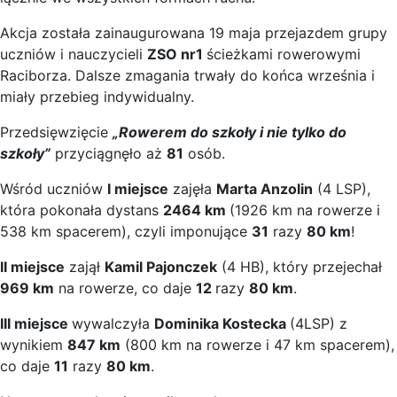
Akcja została zainaugurowana 19 maja przejazdem grupy
uczniów i nauczycieli
ZSO nr1
ścieżkami rowerowymi
Raciborza. Dalsze zmagania trwały do końca września i
miały przebieg indywidualny.
Przedsięwzięcie
„Rowerem do szkoły i nie tylko do
szkoły”
przyciągnęło aż
81
osób.
Wśród uczniów
I miejsce
zajęła
Marta Anzolin
(4 LSP),
która pokonała dystans
2464 km
(1926 km na rowerze i
538 km spacerem), czyli imponujące
31
razy
80 km
!
II miejsce
zajął
Kamil Pajonczek
(4 HB), który przejechał
969 km
na rowerze, co daje
12
razy
80 km
.
III miejsce
wywalczyła
Dominika Kostecka
(4LSP) z
wynikiem
847 km
(800 km na rowerze i 47 km spacerem),
co daje
11
razy
80 km
.