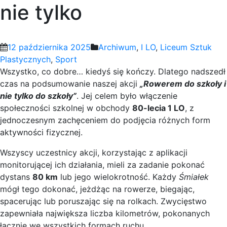
nie tylko
12 października 2025
Archiwum
,
I LO
,
Liceum Sztuk
Plastycznych
,
Sport
Wszystko, co dobre… kiedyś się kończy. Dlatego nadszedł
czas na podsumowanie naszej akcji
„Rowerem do szkoły i
nie tylko do szkoły”
. Jej celem było włączenie
społeczności szkolnej w obchody
80-lecia 1 LO
, z
jednoczesnym zachęceniem do podjęcia różnych form
aktywności fizycznej.
Wszyscy uczestnicy akcji, korzystając z aplikacji
monitorującej ich działania, mieli za zadanie pokonać
dystans
80 km
lub jego wielokrotność. Każdy
Śmiałek
mógł tego dokonać, jeżdżąc na rowerze, biegając,
spacerując lub poruszając się na rolkach. Zwycięstwo
zapewniała największa liczba kilometrów, pokonanych
łącznie we wszystkich formach ruchu.