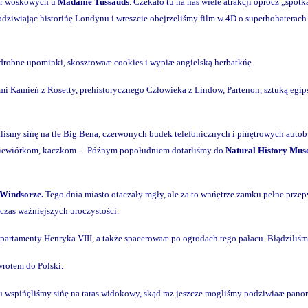
gur woskowych u
Madame Tussauds
. Czekało tu na nas wiele atrakcji oprócz „spot
odziwiając historińę Londynu i wreszcie obejrzeliśmy film w 4D o superbohatera
drobne upominki, skosztowaæ cookies i wypiæ angielską herbatkńę.
mi Kamień z Rosetty, prehistorycznego Człowieka z Lindow, Partenon, sztuką eg
aliśmy sińę na tle Big Bena, czerwonych budek telefonicznych i pińętrowych auto
a wiewiórkom, kaczkom… Późnym popołudniem dotarliśmy do
Natural History Mu
Windsorze.
Tego dnia miasto otaczały mgły, ale za to wnńętrze zamku pełne prze
czas ważniejszych uroczystości.
partamenty Henryka VIII, a także spacerowaæ po ogrodach tego pałacu. Błądziliś
wrotem do Polski.
Tu wspińęliśmy sińę na taras widokowy, skąd raz jeszcze mogliśmy podziwiaæ pan