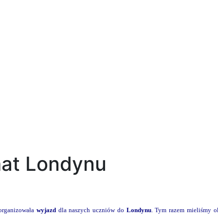
mat Londynu
organizowała
wyjazd
dla naszych uczniów do
Londynu
. Tym razem mieliśmy o