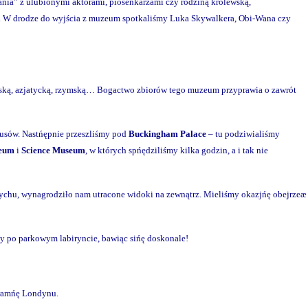
kania” z ulubionymi aktorami, piosenkarzami czy rodziną królewską,
ch. W drodze do wyjścia z muzeum spotkaliśmy Luka Skywalkera, Obi-Wana czy
ipską, azjatycką, rzymską… Bogactwo zbiorów tego muzeum przyprawia o zawrót
busów. Nastńępnie przeszliśmy pod
Buckingham Palace
– tu podziwialiśmy
seum
i
Science Museum
, w których spńędziliśmy kilka godzin, a i tak nie
pychu, wynagrodziło nam utracone widoki na zewnątrz. Mieliśmy okazjńę obejrzeæ
my po parkowym labiryncie, bawiąc sińę doskonale!
oramńę Londynu.