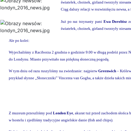
światełek, choinek, girland tworzyły niesa
Ciąg dalszy relacji w rozwinińęciu newsa, a 
Już po raz trzynasty pani
Ewa Dorobisz
z
światełek, choinek, girland tworzyły niesa
Ale po kolei:
Wyjechaliśmy z Raciborza 2 grudnia o godzinie 9.00 w długą podróż przez 
do Londynu. Miasto przywitało nas pińękną słoneczną pogodą.
W tym dniu od razu ruszyliśmy na zwiedzanie: najpierw
Greenwich
– Królew
przykład słynne „Słoneczniki” Vincenta van Gogha, a także dzieła takich m
Z muzeum przeszliśmy pod
London Eye
, akurat tuż przed zachodem słońca
w hostelu i zjedliśmy tradycyjne angielskie danie (fish and chips).