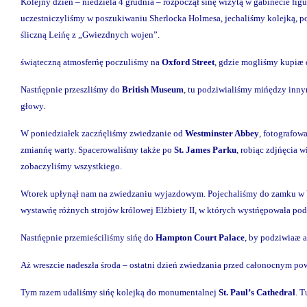
Kolejny dzień – niedziela 4 grudnia – rozpoczął sińę wizytą w gabinecie fi
uczestniczyliśmy w poszukiwaniu Sherlocka Holmesa, jechaliśmy kolejką, p
śliczną Leińę z „Gwiezdnych wojen”.
świąteczną atmosferńę poczuliśmy na
Oxford Street
, gdzie mogliśmy kupiæ 
Nastńępnie przeszliśmy do
British Museum
, tu podziwialiśmy mińędzy inny
głowy.
W poniedziałek zaczńęliśmy zwiedzanie od
Westminster Abbey
, fotografow
zmianńę warty. Spacerowaliśmy także po
St. James Parku
, robiąc zdjńęci
zobaczyliśmy wszystkiego.
Wtorek upłynął nam na zwiedzaniu wyjazdowym. Pojechaliśmy do zamku w
wystawńę różnych strojów królowej Elżbiety II, w których wystńępowała pod
Nastńępnie przemieściliśmy sińę do
Hampton Court Palace
, by podziwiaæ a
Aż wreszcie nadeszła środa – ostatni dzień zwiedzania przed całonocnym po
Tym razem udaliśmy sińę kolejką do monumentalnej
St. Paul’s Cathedral
. 