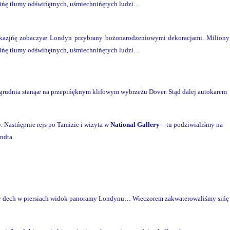
y sińę tłumy odświńętnych, uśmiechnińętych ludzi…
kazjńę zobaczyæ Londyn przybrany bożonarodzeniowymi dekoracjami. Miliony
y sińę tłumy odświńętnych, uśmiechnińętych ludzi…
3 grudnia stanąæ na przepińęknym klifowym wybrzeżu Dover. Stąd dalej autokarem
 Nastńępnie rejs po Tamizie i wizyta w
National Gallery
– tu podziwialiśmy na
ndta.
jący dech w piersiach widok panoramy Londynu… Wieczorem zakwaterowaliśmy sińę