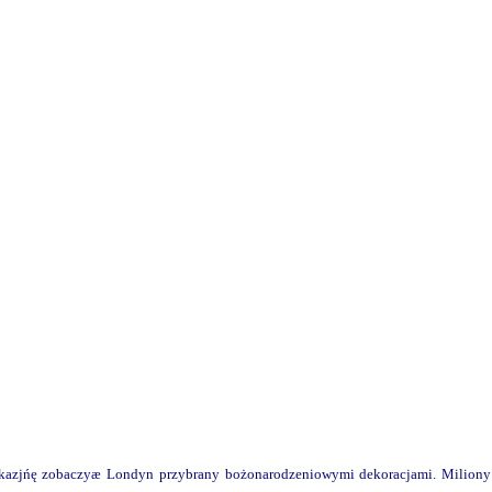
kazjńę zobaczyæ Londyn przybrany bożonarodzeniowymi dekoracjami. Miliony