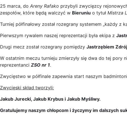
25 marca, do
Areny Rafako
przybyli zwycięzcy rejonowyc
zespołów, które będą walczyć w
Bieruniu
o tytuł
Mistrza L
Turniej półfinałowy został rozegrany systemem „każdy z k
Pierwszym rywalem naszej reprezentacji była ekipa z
Jast
Drugi mecz został rozegrany pomiędzy
Jastrzębiem Zdró
W ostatnim meczu turnieju zmierzyły się dwa do tej pory 
reprezentanci
ZSO nr 1
.
Zwycięstwo w półfinale zapewnia start naszym badminton
Zwycięski skład tworzyli:
Jakub Jurecki, Jakub Krybus i Jakub Myśliwy.
Gratulujemy naszym chłopcom i życzymy im dalszych su