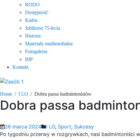
RODO
Dostępność
Kadra
Jubileusz 75-lecia
Historia
Materiały multimedialne
Fotogaleria
BIP
Kontakt
Home
I LO
Dobra passa badmintonistów
Dobra passa badminto
26 marca 2024
I LO
,
Sport
,
Sukcesy
Po tygodniu przerwy w rozgrywkach, nasi badmintoniści w