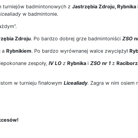
h turniejów badmintonowych z
Jastrzębia Zdroju, Rybnika
icealiady
w badmintonie.
ażdym”.
rzębia Zdroju
. Po bardzo dobrej grze badmintoniści
ZSO nr
j
a
Rybnikiem
. Po bardzo wyrównanej walce zwyciężył
Ryb
niepokonane zespoły,
IV LO
z
Rybnika
i
ZSO nr 1
z
Raciborz
istom w turnieju finałowym
Licealiady
.
Zagra w nim osiem 
kcesów!