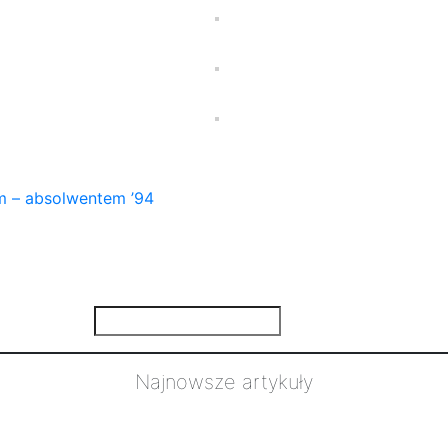
m – absolwentem ’94
Najnowsze artykuły