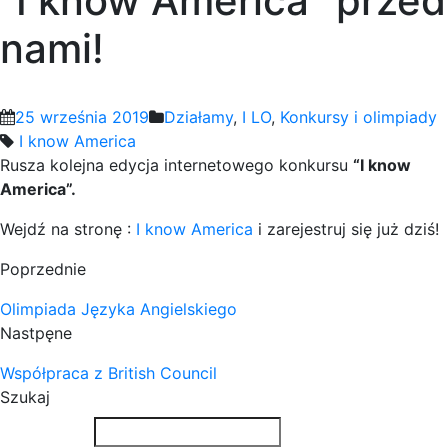
“I know America” przed
nami!
25 września 2019
Działamy
,
I LO
,
Konkursy i olimpiady
I know America
Rusza kolejna edycja internetowego konkursu
“I know
America”.
Wejdź na stronę :
I know America
i zarejestruj się już dziś!
Poprzednie
Olimpiada Języka Angielskiego
Nastpęne
Współpraca z British Council
Szukaj