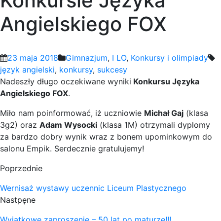
Konkursie Języka
Angielskiego FOX
23 maja 2018
Gimnazjum
,
I LO
,
Konkursy i olimpiady
język angielski
,
konkursy
,
sukcesy
Nadeszły długo oczekiwane wyniki
Konkursu Języka
Angielskiego FOX
.
Miło nam poinformować, iż uczniowie
Michał Gaj
(klasa
3g2) oraz
Adam Wysocki
(klasa 1M) otrzymali dyplomy
za bardzo dobry wynik wraz z bonem upominkowym do
salonu Empik. Serdecznie gratulujemy!
Poprzednie
Wernisaż wystawy uczennic Liceum Plastycznego
Nastpęne
Wyjątkowe zaproszenie – 50 lat po maturze!!!