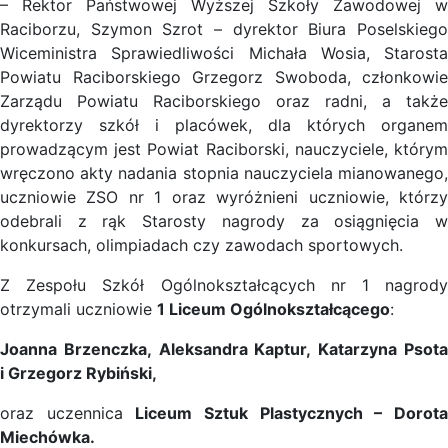
– Rektor Państwowej Wyższej Szkoły Zawodowej w
Raciborzu, Szymon Szrot – dyrektor Biura Poselskiego
Wiceministra Sprawiedliwości Michała Wosia, Starosta
Powiatu Raciborskiego Grzegorz Swoboda, członkowie
Zarządu Powiatu Raciborskiego oraz radni, a także
dyrektorzy szkół i placówek, dla których organem
prowadzącym jest Powiat Raciborski, nauczyciele, którym
wręczono akty nadania stopnia nauczyciela mianowanego,
uczniowie ZSO nr 1 oraz wyróżnieni uczniowie, którzy
odebrali z rąk Starosty nagrody za osiągnięcia w
konkursach, olimpiadach czy zawodach sportowych.
Z Zespołu Szkół Ogólnokształcących nr 1 nagrody
otrzymali uczniowie
1 Liceum Ogólnokształcącego
:
Joanna Brzenczka,
Aleksandra Kaptur,
Katarzyna Psot
i
Grzegorz Rybiński,
oraz uczennica
Liceum Sztuk Plastycznych –
Dorot
Miechówka.