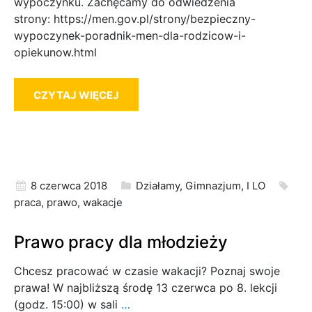
wypoczynku. Zachęcamy do odwiedzenia
strony: https://men.gov.pl/strony/bezpieczny-
wypoczynek-poradnik-men-dla-rodzicow-i-
opiekunow.html
CZYTAJ WIĘCEJ
8 czerwca 2018
Działamy
,
Gimnazjum
,
I LO
praca
,
prawo
,
wakacje
Prawo pracy dla młodzieży
Chcesz pracować w czasie wakacji? Poznaj swoje
prawa! W najbliższą środę 13 czerwca po 8. lekcji
(godz. 15:00) w sali
…