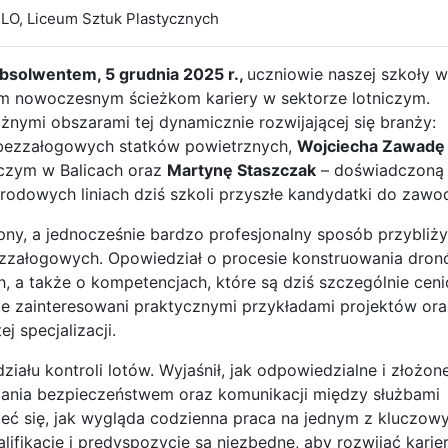
 LO
,
Liceum Sztuk Plastycznych
Absolwentem, 5 grudnia 2025 r.,
uczniowie naszej szkoły wz
 nowoczesnym ścieżkom kariery w sektorze lotniczym.
żnymi obszarami tej dynamicznie rozwijającej się branży:
 bezzałogowych statków powietrznych,
Wojciecha Zawadę
niczym w Balicach oraz
Martynę Staszczak
– doświadczoną
rodowych liniach dziś szkoli przyszłe kandydatki do zawo
ny, a jednocześnie bardzo profesjonalny sposób przybliży
zzałogowych. Opowiedział o procesie konstruowania dron
 a także o kompetencjach, które są dziś szczególnie cen
nie zainteresowani praktycznymi przykładami projektów or
j specjalizacji.
iału kontroli lotów. Wyjaśnił, jak odpowiedzialne i złożon
dzania bezpieczeństwem oraz komunikacji między służbami
ieć się, jak wygląda codzienna praca na jednym z kluczow
lifikacje i predyspozycje są niezbędne, aby rozwijać karie