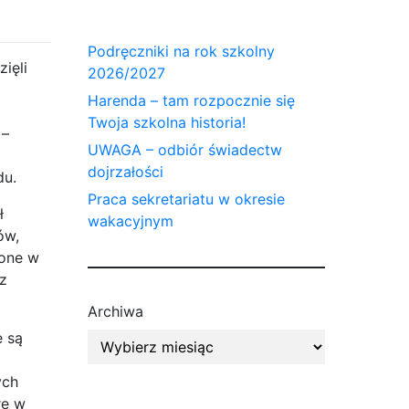
Podręczniki na rok szkolny
ięli
2026/2027
Harenda – tam rozpocznie się
Twoja szkolna historia!
–
UWAGA – odbiór świadectw
dojrzałości
du.
Praca sekretariatu w okresie
ł
wakacyjnym
ów,
ione w
az
Archiwa
e są
ych
rę w