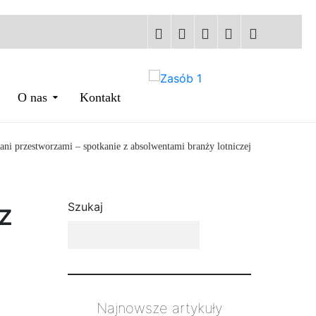
O nas
Kontakt
ani przestworzami – spotkanie z absolwentami branży lotniczej
z
Szukaj
Najnowsze artykuły