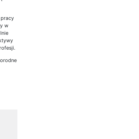
j pracy
cy w
lnie
ektywy
ofesji.
norodne