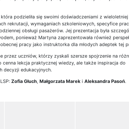
 która podzieliła się swoimi doświadczeniami z wieloletnie
ekrutacji, wymaganiach szkoleniowych, specyfice pra
ziennej obsługi pasażerów. Jej prezentacja była szczegó
zawodem, ponieważ Martyna zaprezentowała również persp
ecnej pracy jako instruktorka dla młodych adeptek tej pr
 przez uczniów, którzy zyskali szersze spojrzenie na róż
to cenna lekcja praktycznej wiedzy, ale także inspiracja do
h decyzji edukacyjnych.
 LSP:
Zofia Głuch
,
Małgorzata Marek
i
Aleksandra Pasoń
.