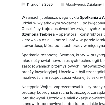
11 grudnia 2025
Absolwenci
,
Działamy
,
I
W ramach jubileuszowego cyklu
Spotkania z 
udział w wyjątkowym wydarzeniu poświęconym
Gościliśmy troje absolwentów związanych z ró
Szymona Tieblera
– operatora i konstruktora
kierownika działu kontroli lotów w porcie lot
stewardesę, która po latach pracy w międzyna
Spotkanie rozpoczął Szymon, który w przystęp
młodzieży świat nowoczesnych technologii be
zastosowaniach przemysłowych i ratowniczych,
branży inżynieryjnej. Uczniowie byli szczegól
możliwościami rozpoczęcia własnej ścieżki w te
Następnie Wojtek zaprezentował kulisy pracy dz
procesy koordynacji ruchu lotniczego, zarzą
lotniskowymi. Uczniowie mieli okazję dowiedz
stanowisk operacyjnych lotniska oraz jakie kwa