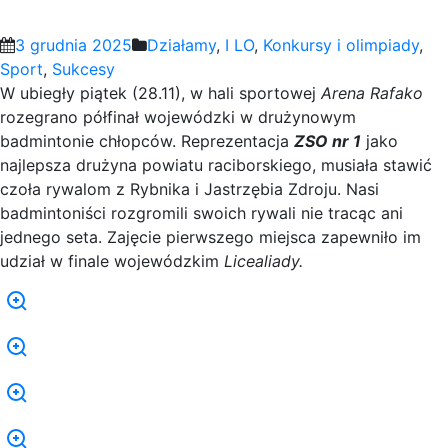
3 grudnia 2025
Działamy
,
I LO
,
Konkursy i olimpiady
,
Sport
,
Sukcesy
W ubiegły piątek (28.11), w hali sportowej
Arena Rafako
rozegrano półfinał wojewódzki w drużynowym
badmintonie chłopców. Reprezentacja
ZSO nr 1
jako
najlepsza drużyna powiatu raciborskiego, musiała stawić
czoła rywalom z Rybnika i Jastrzębia Zdroju. Nasi
badmintoniści rozgromili swoich rywali nie tracąc ani
jednego seta. Zajęcie pierwszego miejsca zapewniło im
udział w finale wojewódzkim
Licealiady.