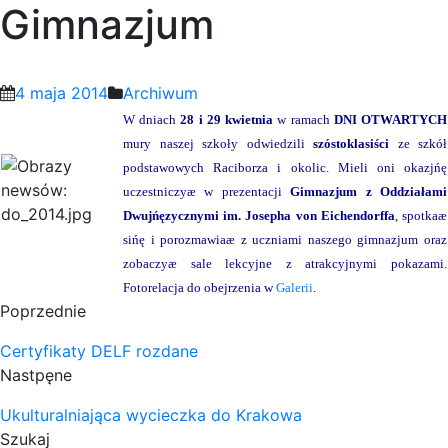
Gimnazjum
4 maja 2014
Archiwum
W dniach
28 i 29 kwietnia
w ramach
DNI OTWARTYCH
mury naszej szkoły odwiedzili
szóstoklasiści
ze szkół
podstawowych Raciborza i okolic. Mieli oni okazjńę
uczestniczyæ w prezentacji
Gimnazjum z Oddziałami
Dwujńęzycznymi im. Josepha von Eichendorffa
, spotkaæ
sińę i porozmawiaæ z uczniami naszego gimnazjum oraz
zobaczyæ sale lekcyjne z atrakcyjnymi pokazami.
Fotorelacja do obejrzenia w
Galerii
.
Poprzednie
Certyfikaty DELF rozdane
Nastpęne
Ukulturalniająca wycieczka do Krakowa
Szukaj