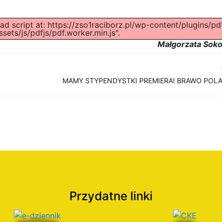
ad script at: https://zso1raciborz.pl/wp-content/plugins/pd
ets/js/pdfjs/pdf.worker.min.js".
Małgorzata Sok
MAMY STYPENDYSTKI PREMIERA! BRAWO POLA I
Przydatne linki