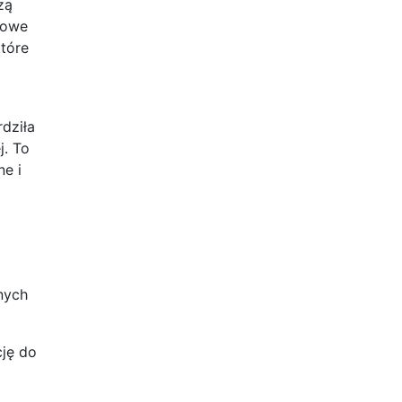
zą
żowe
tóre
erdziła
. To
e i
nych
cję do