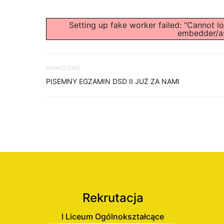
Setting up fake worker failed: "Cannot lo
embedder/ass
POPRZEDNIE
PISEMNY EGZAMIN DSD II JUŻ ZA NAMI
Rekrutacja
I Liceum Ogólnokształcące