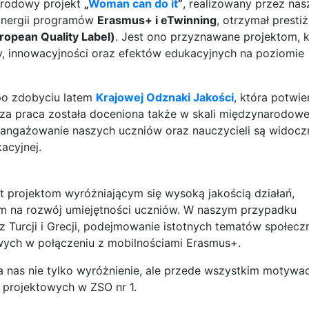
arodowy projekt
„
Woman can do it
”
, realizowany przez nas
nergii programów
Erasmus+ i eTwinning
, otrzymał presti
ropean Quality Label)
. Jest ono przyznawane projektom, k
y, innowacyjności oraz efektów edukacyjnych na poziomie
 po zdobyciu latem
Krajowej Odznaki Jakości
, która potwi
praca została doceniona także w skali międzynarodowej
angażowanie naszych uczniów oraz nauczycieli są widoczn
acyjnej.
 projektom wyróżniającym się wysoką jakością działań,
m na rozwój umiejętności uczniów. W naszym przypadku
ji i Grecji, podejmowanie istotnych tematów społecz
wych w połączeniu z mobilnościami Erasmus+.
a nas nie tylko wyróżnienie, ale przede wszystkim motywa
w projektowych w ZSO nr 1.