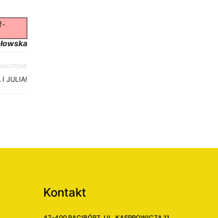
f-
ołowska
NASTPĘNE
 JULIA!
Kontakt
47-400 RACIBÓRZ, UL. KASPROWICZA 11