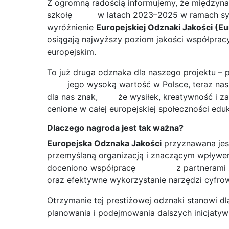
Z ogromną radością informujemy, że międzyn
szkołę w latach 2023–2025 w ramach sy
wyróżnienie
Europejskiej Odznaki Jakości (Eu
osiągają najwyższy poziom jakości współprac
europejskim.
To już druga odznaka dla naszego projektu –
jego wysoką wartość w Polsce, teraz nasza 
dla nas znak, że wysiłek, kreatywność i za
cenione w całej europejskiej społeczności eduk
Dlaczego nagroda jest tak ważna?
Europejska Odznaka Jakości
przyznawana jest
przemyślaną organizacją i znaczącym wpływe
doceniono współpracę z partnerami z Turc
oraz efektywne wykorzystanie narzędzi cyfro
Otrzymanie tej prestiżowej odznaki stanowi dl
planowania i podejmowania dalszych inicjaty