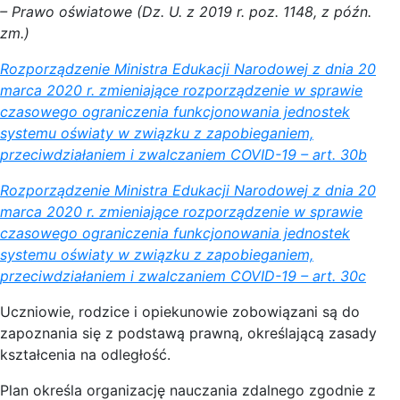
– Prawo oświatowe (Dz. U. z 2019 r. poz. 1148, z późn.
zm.)
Rozporządzenie Ministra Edukacji Narodowej z dnia 20
marca 2020 r. zmieniające rozporządzenie w sprawie
czasowego ograniczenia funkcjonowania jednostek
systemu oświaty w związku z zapobieganiem,
przeciwdziałaniem i zwalczaniem COVID-19 – art. 30b
Rozporządzenie Ministra Edukacji Narodowej z dnia 20
marca 2020 r. zmieniające rozporządzenie w sprawie
czasowego ograniczenia funkcjonowania jednostek
systemu oświaty w związku z zapobieganiem,
przeciwdziałaniem i zwalczaniem COVID-19 – art. 30c
Uczniowie, rodzice i opiekunowie zobowiązani są do
zapoznania się z podstawą prawną, określającą zasady
kształcenia na odległość.
Plan określa organizację nauczania zdalnego zgodnie z