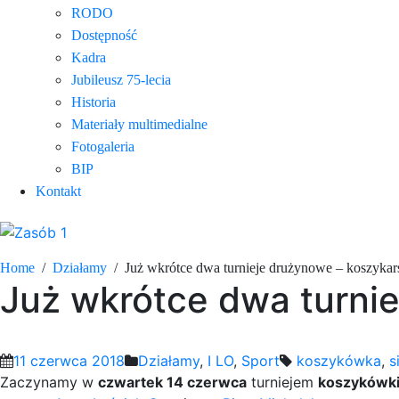
RODO
Dostępność
Kadra
Jubileusz 75-lecia
Historia
Materiały multimedialne
Fotogaleria
BIP
Kontakt
Home
Działamy
Już wkrótce dwa turnieje drużynowe – koszykarsk
Już wkrótce dwa turniej
11 czerwca 2018
Działamy
,
I LO
,
Sport
koszykówka
,
s
Zaczynamy w
czwartek 14 czerwca
turniejem
koszykówk