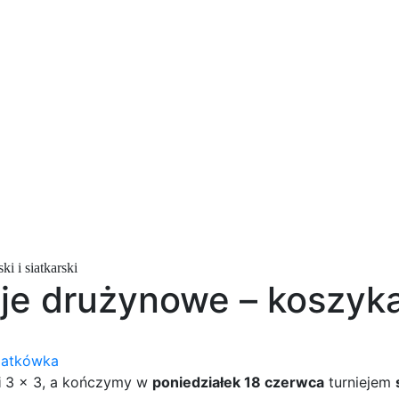
i i siatkarski
e drużynowe – koszykars
iatkówka
i
3 x 3, a kończymy w
poniedziałek 18 czerwca
turniejem