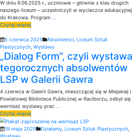
W dniu 6.06.2025 r., uczniowie – głównie z klas drugich
naszego liceum – uczestniczyli w wycieczce edukacyjnej
do Krakowa. Program
…
Czytaj więcej
5 czerwca 2025
Absolwenci
,
Liceum Sztuk
Plastycznych
,
Wystawy
„Dialog Form”, czyli wystawa
tegorocznych absolwentów
LSP w Galerii Gawra
4 czerwca w Galerii Gawra, mieszczącej się w Miejskiej i
Powiatowej Bibliotece Publicznej w Raciborzu, odbył się
wernisaż wystawy prac
…
Czytaj więcej
19 maja 2025
Działamy
,
Liceum Sztuk Plastycznych
,
Wystawy