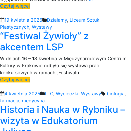
Czytaj więcej
19 kwietnia 2025
Działamy
,
Liceum Sztuk
Plastycznych
,
Wystawy
“Festiwal Żywioły” z
akcentem LSP
W dniach 16 – 18 kwietnia w Międzynarodowym Centrum
Kultury w Krakowie odbyła się wystawa prac
konkursowych w ramach „Festiwalu
…
Czytaj więcej
4 kwietnia 2025
I LO
,
Wycieczki
,
Wystawy
biologia
,
farmacja
,
medycyna
Historia i Nauka w Rybniku –
wizyta w Edukatorium