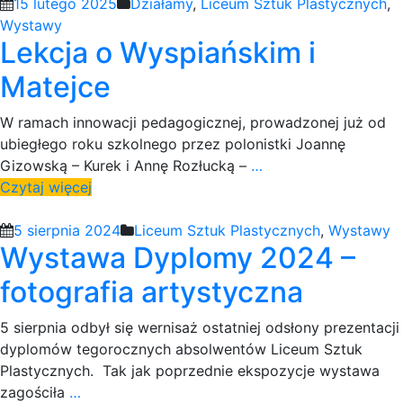
15 lutego 2025
Działamy
,
Liceum Sztuk Plastycznych
,
Wystawy
Lekcja o Wyspiańskim i
Matejce
W ramach innowacji pedagogicznej, prowadzonej już od
ubiegłego roku szkolnego przez polonistki Joannę
Gizowską – Kurek i Annę Rozłucką –
…
Czytaj więcej
5 sierpnia 2024
Liceum Sztuk Plastycznych
,
Wystawy
Wystawa Dyplomy 2024 –
fotografia artystyczna
5 sierpnia odbył się wernisaż ostatniej odsłony prezentacji
dyplomów tegorocznych absolwentów Liceum Sztuk
Plastycznych. Tak jak poprzednie ekspozycje wystawa
zagościła
…