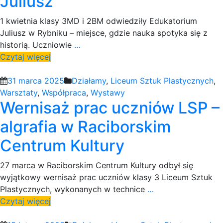
Juliusz
1 kwietnia klasy 3MD i 2BM odwiedziły Edukatorium
Juliusz w Rybniku – miejsce, gdzie nauka spotyka się z
historią. Uczniowie
…
Czytaj więcej
31 marca 2025
Działamy
,
Liceum Sztuk Plastycznych
,
Warsztaty
,
Współpraca
,
Wystawy
Wernisaż prac uczniów LSP –
algrafia w Raciborskim
Centrum Kultury
27 marca w Raciborskim Centrum Kultury odbył się
wyjątkowy wernisaż prac uczniów klasy 3 Liceum Sztuk
Plastycznych, wykonanych w technice
…
Czytaj więcej