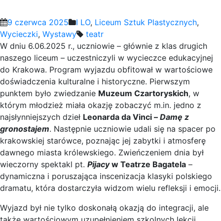
9 czerwca 2025
I LO
,
Liceum Sztuk Plastycznych
,
Wycieczki
,
Wystawy
teatr
W dniu 6.06.2025 r., uczniowie – głównie z klas drugich
naszego liceum – uczestniczyli w wycieczce edukacyjnej
do Krakowa. Program wyjazdu obfitował w wartościowe
doświadczenia kulturalne i historyczne. Pierwszym
punktem było zwiedzanie
Muzeum Czartoryskich
, w
którym młodzież miała okazję zobaczyć m.in. jedno z
najsłynniejszych dzieł
Leonarda da Vinci –
Damę z
gronostajem
. Następnie uczniowie udali się na spacer po
krakowskiej starówce, poznając jej zabytki i atmosferę
dawnego miasta królewskiego. Zwieńczeniem dnia był
wieczorny spektakl pt.
Pijacy
w Teatrze Bagatela
–
dynamiczna i poruszająca inscenizacja klasyki polskiego
dramatu, która dostarczyła widzom wielu refleksji i emocji.
Wyjazd był nie tylko doskonałą okazją do integracji, ale
także wartościowym uzupełnieniem szkolnych lekcji