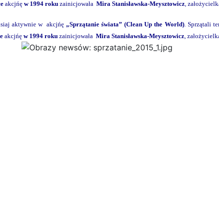
ce
akcjńę
w 1994 roku
zainicjowała
Mira Stanisławska-Meysztowicz
, założyciel
zisiaj aktywnie w akcjńę
„Sprzątanie świata” (Clean Up the World)
. Sprzątali 
e
akcjńę
w 1994 roku
zainicjowała
Mira Stanisławska-Meysztowicz
, założyciel