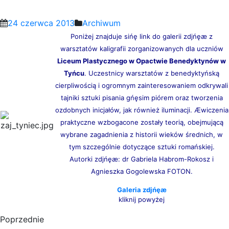
24 czerwca 2013
Archiwum
Poniżej znajduje sińę link do galerii zdjńęæ z
warsztatów kaligrafii zorganizowanych dla uczniów
Liceum Plastycznego w Opactwie Benedyktynów w
Tyńcu
. Uczestnicy warsztatów z benedyktyńską
cierpliwością i ogromnym zainteresowaniem odkrywali
tajniki sztuki pisania gńęsim piórem oraz tworzenia
ozdobnych inicjałów, jak również iluminacji. Æwiczenia
praktyczne wzbogacone zostały teorią, obejmującą
wybrane zagadnienia z historii wieków średnich, w
tym szczególnie dotyczące sztuki romańskiej.
Autorki zdjńęæ: dr Gabriela Habrom-Rokosz i
Agnieszka Gogolewska FOTON.
Galeria zdjńęæ
kliknij powyżej
Poprzednie