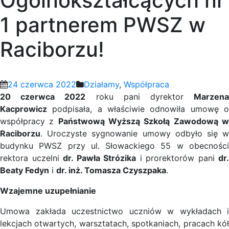
Ogólnokształcących nr
1 partnerem PWSZ w
Raciborzu!
24 czerwca 2022
Działamy
,
Współpraca
20 czerwca 2022
roku pani dyrektor
Marzen
Kacprowicz
podpisała, a właściwie odnowiła umowę o
współpracy z
Państwową Wyższą Szkołą Zawodową 
Raciborzu
. Uroczyste sygnowanie umowy odbyło się w
budynku PWSZ przy ul. Słowackiego 55 w obecności
rektora uczelni
dr. Pawła Strózika
i prorektorów pani
dr.
Beaty Fedyn
i
dr. inż. Tomasza Czyszpaka
.
Wzajemne uzupełnianie
Umowa zakłada uczestnictwo uczniów w wykładach i
lekcjach otwartych, warsztatach, spotkaniach, pracach kół