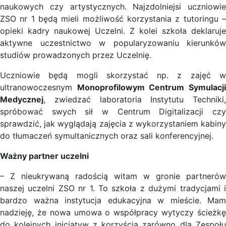
naukowych czy artystycznych. Najzdolniejsi uczniowie
ZSO nr 1 będą mieli możliwość korzystania z tutoringu –
opieki kadry naukowej Uczelni. Z kolei szkoła deklaruje
aktywne uczestnictwo w popularyzowaniu kierunków
studiów prowadzonych przez Uczelnię.
Uczniowie będą mogli skorzystać np. z zajęć w
ultranowoczesnym
Monoprofilowym Centrum Symulacj
Medycznej
, zwiedzać laboratoria Instytutu Techniki,
spróbować swych sił w Centrum Digitalizacji czy
sprawdzić, jak wyglądają zajęcia z wykorzystaniem kabiny
do tłumaczeń symultanicznych oraz sali konferencyjnej.
Ważny partner uczelni
– Z nieukrywaną radością witam w gronie partnerów
naszej uczelni ZSO nr 1. To szkoła z dużymi tradycjami i
bardzo ważna instytucja edukacyjna w mieście. Mam
nadzieję, że nowa umowa o współpracy wytyczy ścieżkę
do kolejnych inicjatyw z korzyścią zarówno dla Zespołu